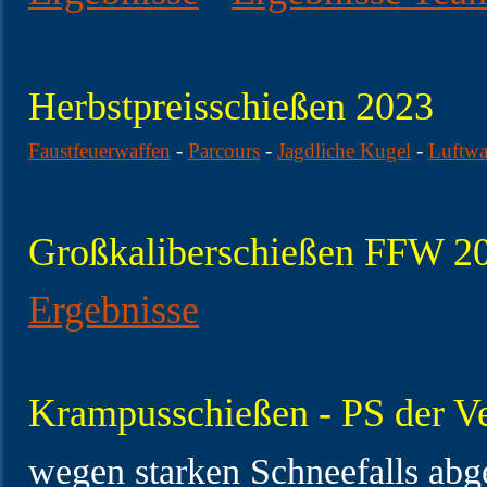
Herbstpreisschießen 2023
Faustfeuerwaffen
-
Parcours
-
Jagdliche Kugel
-
Luftwa
Großkaliberschießen FFW 2
Ergebnisse
Krampusschießen - PS der V
wegen starken Schneefalls abg