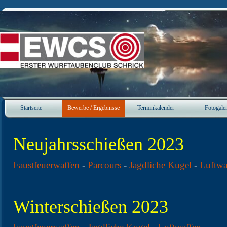
Direkt zum Seiteninhalt
Startseite
Bewerbe / Ergebnisse
Terminkalender
Fotogaler
▼
▼
Neujahrsschießen 2023
Faustfeuerwaffen
-
Parcours
-
Jagdliche Kugel
-
Luftwa
Winterschießen 2023