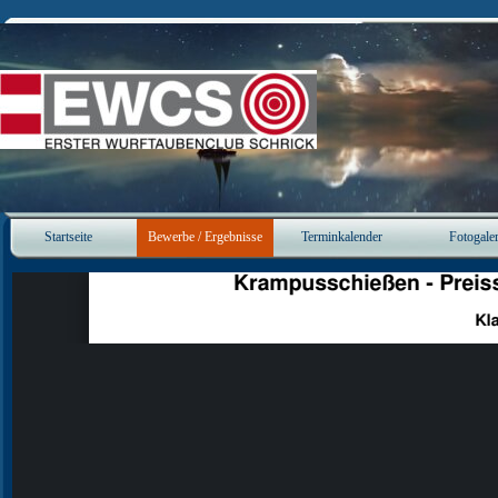
Direkt zum Seiteninhalt
Startseite
Bewerbe / Ergebnisse
Terminkalender
Fotogaler
▼
▼