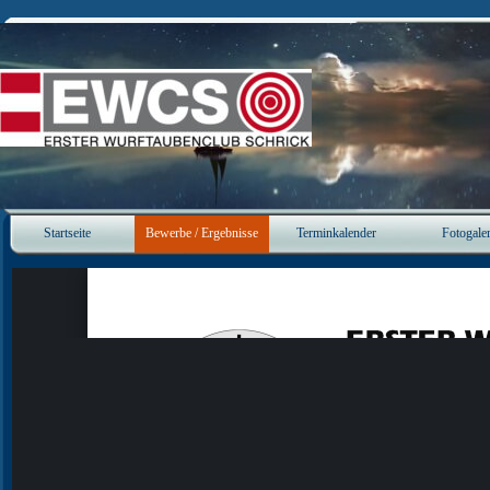
Direkt zum Seiteninhalt
Startseite
Bewerbe / Ergebnisse
Terminkalender
Fotogaler
▼
▼