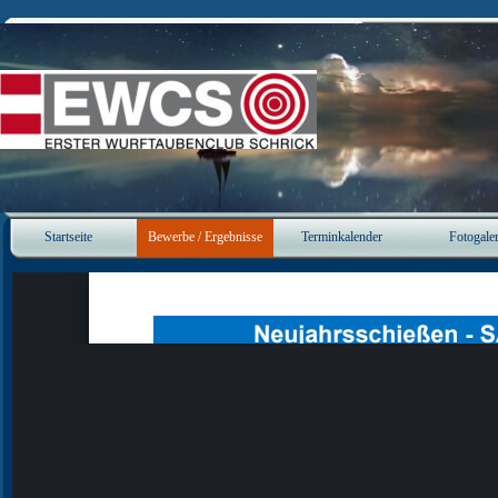
Direkt zum Seiteninhalt
Startseite
Bewerbe / Ergebnisse
Terminkalender
Fotogaler
▼
▼