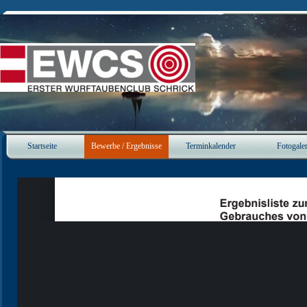
Direkt zum Seiteninhalt
Startseite
Bewerbe / Ergebnisse
Terminkalender
Fotogaler
▼
▼