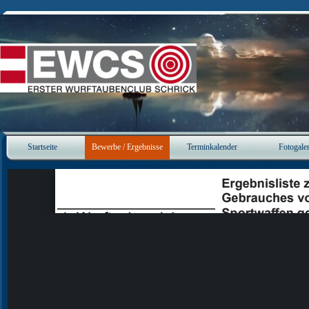
Direkt zum Seiteninhalt
Startseite
Bewerbe / Ergebnisse
Terminkalender
Fotogaler
▼
▼