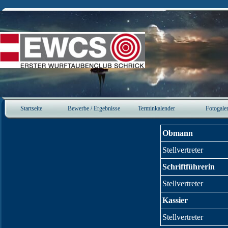
Direkt zum Seiteninhalt
Startseite
Bewerbe / Ergebnisse
Terminkalender
Fotogaler
▼
▼
Obmann
Stellvertreter
Schriftführerin
Stellvertreter
Kassier
Stellvertreter